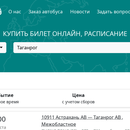
О нас
Заказ автобуса
Новости
Задать вопро
КУПИТЬ БИЛЕТ ОНЛАЙН, РАСПИСАНИЕ
Таганрог
бытие
Цена
ое время
с учетом сборов
00
10911 Астрахань АВ — Таганрог АВ ,
Межобластное
ста