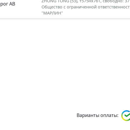
ZHONG TONG (53), т575нх761, свободно: 37
нрог АВ
Общество с ограниченной ответственнос
"МАРЛИН"
Варианты оплаты: