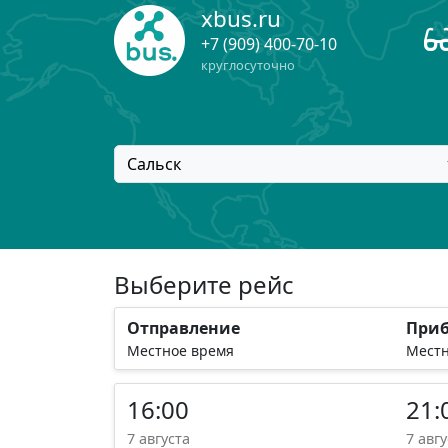
xbus.ru
+7 (909) 400-70-10
круглосуточно
Сальск
Выберите рейс
Отправление
При
Местное время
Местн
16:00
21:
7 августа
7 авгу