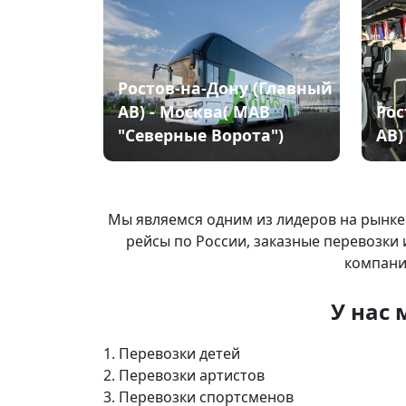
Ростов-на-Дону (Главный
АВ) - Москва( МАВ
Рос
"Северные Ворота")
АВ)
Мы я
вляемся одним из лидеров на рынке
рейсы по России, заказные перевозки 
компани
У нас 
1. Перевозки детей
2. Перевозки артистов
3. Перевозки спортсменов