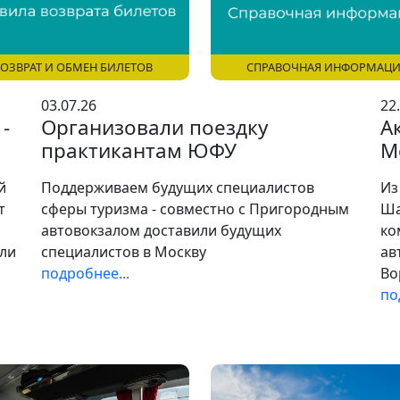
СПРАВОЧНАЯ ИНФОРМАЦ
ОЗВРАТ И ОБМЕН БИЛЕТОВ
03.07.26
22
-
Организовали поездку
А
практикантам ЮФУ
М
й
Поддерживаем будущих специалистов
Из
т
сферы туризма - совместно с Пригородным
Ша
автовокзалом доставили будущих
ко
гли
специалистов в Москву
ав
подробнее...
Во
по