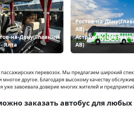
Ростов-на-Дону(Гла
АВ) -
тов-на-Дону(Главный
Астрахань(Централ
 - Ялта
АВ)
 пассажирских перевозок. Мы предлагаем широкий спект
и многое другое. Благодаря высокому качеству обслужи
я уже завоевала доверие многих жителей и предприятий
можно заказать автобус для любых