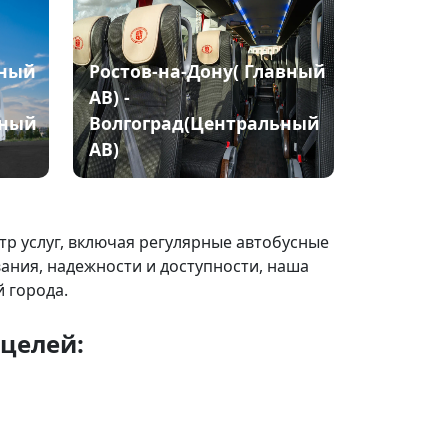
вный
Ростов-на-Дону( Главный
АВ) -
ьный
Волгоград(Центральный
АВ)
р услуг, включая регулярные автобусные
вания, надежности и доступности, наша
 города.
 целей: