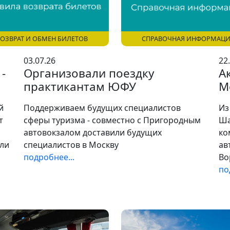
СПРАВОЧНАЯ ИНФОРМАЦ
ОЗВРАТ И ОБМЕН БИЛЕТОВ
03.07.26
22
-
Организовали поездку
А
практикантам ЮФУ
М
й
Поддерживаем будущих специалистов
Из
т
сферы туризма - совместно с Пригородным
Ша
автовокзалом доставили будущих
ко
гли
специалистов в Москву
ав
подробнее...
Во
по