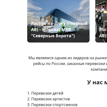
Ростов-на-Дону (Главный
АВ) - Москва( МАВ
Рос
"Северные Ворота")
АВ)
Мы я
вляемся одним из лидеров на рынке
рейсы по России, заказные перевозки 
компани
У нас 
1. Перевозки детей
2. Перевозки артистов
3. Перевозки спортсменов