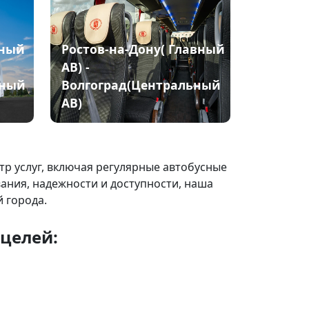
вный
Ростов-на-Дону( Главный
АВ) -
ьный
Волгоград(Центральный
АВ)
р услуг, включая регулярные автобусные
вания, надежности и доступности, наша
 города.
 целей: