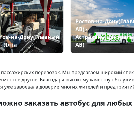
Ростов-на-Дону(Гла
АВ) -
тов-на-Дону(Главный
Астрахань(Централ
 - Ялта
АВ)
 пассажирских перевозок. Мы предлагаем широкий спект
и многое другое. Благодаря высокому качеству обслужи
я уже завоевала доверие многих жителей и предприятий
можно заказать автобус для любых